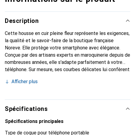
Description
Cette housse en cuir pleine fleur représente les exigences,
la qualité et le savoir-faire de la boutique française
Noreve. Elle protège votre smartphone avec élégance.
Conçue par des artisans experts en maroquinerie depuis de
nombreuses années, elle s'adapte parfaitement à votre
téléphone. Sur mesure, ses courbes délicates lui confèrent
une véritable seconde peau. Elle devient l'accessoire chic
Afficher plus
et indispensable pour votre smartphone. Reconnaissable à
l'international pour ses produits de haute qualité, la
marque Noreve est un choix sûr pour une clientèle
exigeante.
Spécifications
Spécifications principales
Type de coque pour téléphone portable