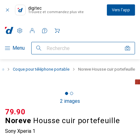
digitec
Vers l'app
Trouvez et commandez plus vite
Paramètres
Compte client
Listes de comparaison
Listes d'envies
Panier
Navigation par catégorie
Menu
Recherche
one
Coque pour téléphone portable
Noreve Housse cuir portefeuille
2 images
CHF
79.90
Noreve
Housse cuir portefeuille
Sony Xperia 1