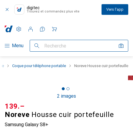
digitec
Vers l'app
Trouvez et commandez plus vite
Paramètres
Compte client
Listes de comparaison
Listes d'envies
Panier
Navigation par catégorie
Menu
Recherche
one
Coque pour téléphone portable
Noreve Housse cuir portefeuille
2 images
CHF
139.–
Noreve
Housse cuir portefeuille
Samsung Galaxy S8+