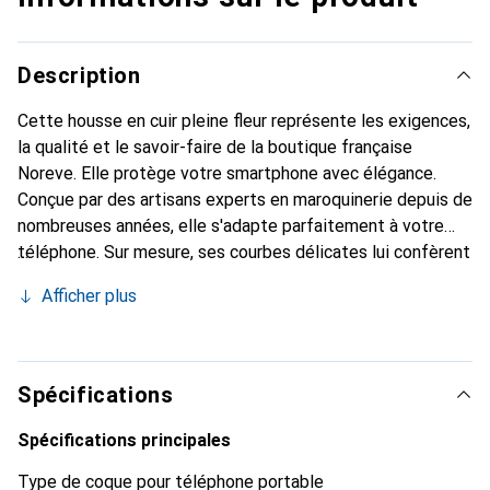
Description
Cette housse en cuir pleine fleur représente les exigences,
la qualité et le savoir-faire de la boutique française
Noreve. Elle protège votre smartphone avec élégance.
Conçue par des artisans experts en maroquinerie depuis de
nombreuses années, elle s'adapte parfaitement à votre
téléphone. Sur mesure, ses courbes délicates lui confèrent
une véritable seconde peau. Elle devient l'accessoire chic
Afficher plus
et indispensable pour votre smartphone. Reconnaître
internationalement pour ses produits de haute qualité, la
marque Noreve est un choix sûr pour une clientèle
exigeante.
Spécifications
Spécifications principales
Type de coque pour téléphone portable