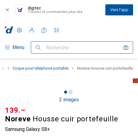
digitec
Vers l'app
Trouvez et commandez plus vite
Paramètres
Compte client
Listes de comparaison
Listes d'envies
Panier
Navigation par catégorie
Menu
Recherche
one
Coque pour téléphone portable
Noreve Housse cuir portefeuille
2 images
CHF
139.–
Noreve
Housse cuir portefeuille
Samsung Galaxy S8+