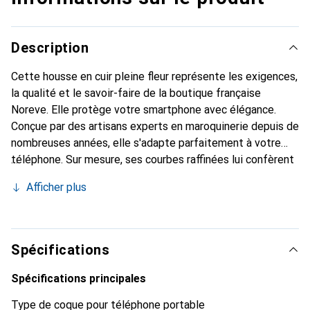
Description
Cette housse en cuir pleine fleur représente les exigences,
la qualité et le savoir-faire de la boutique française
Noreve. Elle protège votre smartphone avec élégance.
Conçue par des artisans experts en maroquinerie depuis de
nombreuses années, elle s'adapte parfaitement à votre
téléphone. Sur mesure, ses courbes raffinées lui confèrent
une véritable seconde peau. Elle devient l'accessoire chic
Afficher plus
et indispensable pour votre smartphone. Reconnaître
internationalement pour ses produits de haute qualité, la
marque Noreve est un choix sûr pour une clientèle
exigeante.
Spécifications
Spécifications principales
Type de coque pour téléphone portable