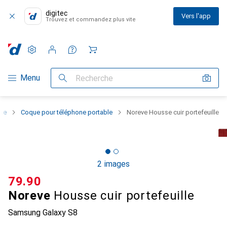
digitec
Vers l'app
Trouvez et commandez plus vite
Paramètres
Compte client
Listes de comparaison
Listes d'envies
Panier
Navigation par catégorie
Menu
Recherche
one
Coque pour téléphone portable
Noreve Housse cuir portefeuille
2 images
CHF
79.90
Noreve
Housse cuir portefeuille
Samsung Galaxy S8