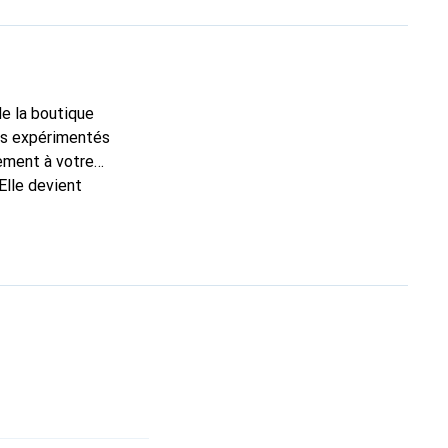
de la boutique
ns expérimentés
tement à votre
Elle devient
nt pour ses produits