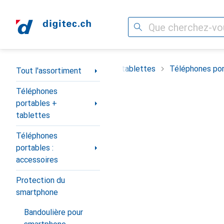
Recherche
Navigation par catégorie
timent
Téléphones portables + tablettes
Téléphones por
Tout l'assortiment
Téléphones
portables +
tablettes
Téléphones
portables :
accessoires
Protection du
smartphone
Bandoulière pour