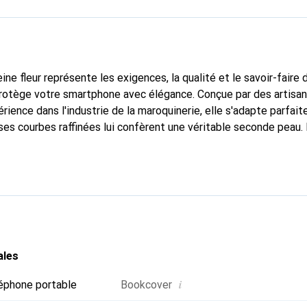
ine fleur représente les exigences, la qualité et le savoir-faire 
 protège votre smartphone avec élégance. Conçue par des artisa
rience dans l'industrie de la maroquinerie, elle s'adapte parfai
ses courbes raffinées lui confèrent une véritable seconde peau. 
dispensable pour votre smartphone. Reconnaître internationaleme
que Noreve est un choix fiable pour une clientèle exigeante.
ales
i
éphone portable
Bookcover