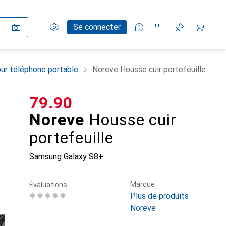
Paramètres
Compte client
Listes de comparaison
Listes d'envies
Panier
Se connecter
ur téléphone portable
Noreve Housse cuir portefeuille
CHF
79.90
Noreve
Housse cuir
portefeuille
Samsung Galaxy S8+
Marque
Évaluations
Plus de produits
Noreve