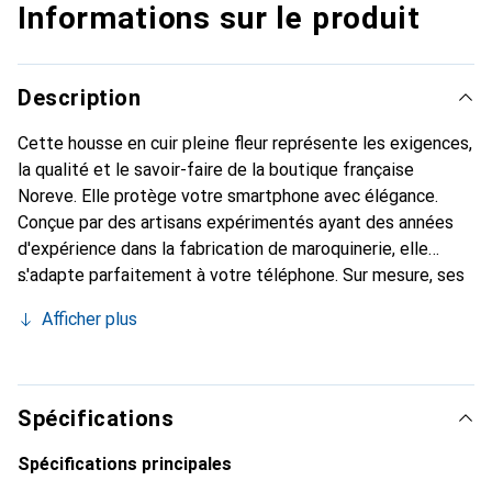
Informations sur le produit
Description
Cette housse en cuir pleine fleur représente les exigences,
la qualité et le savoir-faire de la boutique française
Noreve. Elle protège votre smartphone avec élégance.
Conçue par des artisans expérimentés ayant des années
d'expérience dans la fabrication de maroquinerie, elle
s'adapte parfaitement à votre téléphone. Sur mesure, ses
courbes raffinées lui confèrent une véritable seconde peau.
Afficher plus
Elle devient l'accessoire chic et indispensable pour votre
smartphone. Reconnaître internationalement pour ses
produits de haute qualité, la marque Noreve est un choix
fiable pour une clientèle exigeante.
Spécifications
Spécifications principales