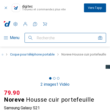
digitec
Vers l'app
Trouvez et commandez plus vite
Paramètres
Compte client
Listes de comparaison
Listes d'envies
Panier
Navigation par catégorie
Menu
Recherche
one
Coque pour téléphone portable
Noreve Housse cuir portefeuille
2 images
1 Vidéo
CHF
79.90
Noreve
Housse cuir portefeuille
Samsung Galaxy S21