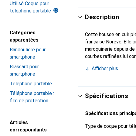
Utilisé Coque pour
téléphone portable
Description
Catégories
Cette housse en cuir ple
apparentées
française Noreve. Elle 
maroquinerie depuis de 
Bandoulière pour
courbes raffinées lui co
smartphone
de votre smartphone. L
Brassard pour
Afficher plus
et constitue un choix sû
smartphone
Téléphone portable
Téléphone portable :
Spécifications
film de protection
Spécifications princip
Articles
Type de coque pour tél
correspondants