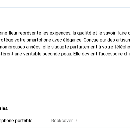
ine fleur représente les exigences, la qualité et le savoir-faire 
protège votre smartphone avec élégance. Conçue par des artisa
nombreuses années, elle s'adapte parfaitement à votre télépho
nfèrent une véritable seconde peau. Elle devient l'accessoire ch
a marque Noreve est reconnue internationalement pour ses prod
r pour une clientèle exigeante.
ales
i
éphone portable
Bookcover