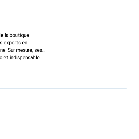
de la boutique
ns experts en
ne. Sur mesure, ses
ic et indispensable
uits de haute qualité