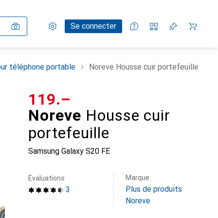
Paramètres
Compte client
Listes de comparaison
Listes d'envies
Panier
Se connecter
ur téléphone portable
Noreve Housse cuir portefeuille
CHF
119.–
Noreve
Housse cuir
portefeuille
Samsung Galaxy S20 FE
Marque
Évaluations
Plus de produits
3
Noreve