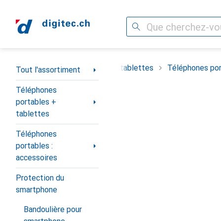
Recherche
Navigation par catégorie
timent
Téléphones portables + tablettes
Téléphones por
Tout l'assortiment
Téléphones
portables +
tablettes
Téléphones
portables :
accessoires
Protection du
smartphone
Bandoulière pour