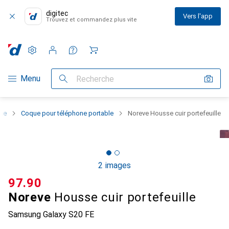
digitec
Vers l'app
Trouvez et commandez plus vite
Paramètres
Compte client
Listes de comparaison
Listes d'envies
Panier
Navigation par catégorie
Menu
Recherche
one
Coque pour téléphone portable
Noreve Housse cuir portefeuille
2 images
CHF
97.90
Noreve
Housse cuir portefeuille
Samsung Galaxy S20 FE