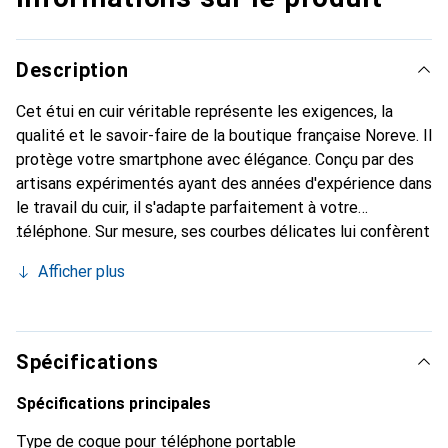
Description
Cet étui en cuir véritable représente les exigences, la
qualité et le savoir-faire de la boutique française Noreve. Il
protège votre smartphone avec élégance. Conçu par des
artisans expérimentés ayant des années d'expérience dans
le travail du cuir, il s'adapte parfaitement à votre
téléphone. Sur mesure, ses courbes délicates lui confèrent
une véritable seconde peau. Il devient l'accessoire chic et
Afficher plus
indispensable pour votre smartphone. Reconnaître
internationalement pour ses produits de haute qualité, la
marque Noreve est un choix fiable pour une clientèle
exigeante.
Spécifications
Spécifications principales
Type de coque pour téléphone portable