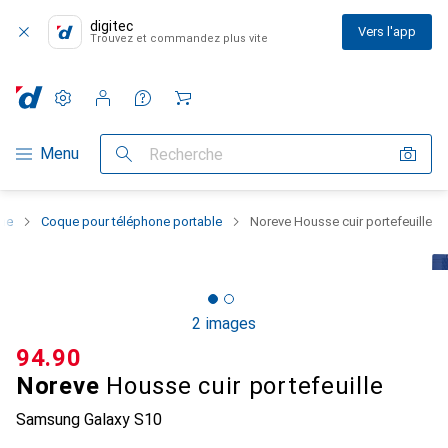
digitec
Vers l'app
Trouvez et commandez plus vite
Paramètres
Compte client
Listes de comparaison
Listes d'envies
Panier
Navigation par catégorie
Menu
Recherche
one
Coque pour téléphone portable
Noreve Housse cuir portefeuille
2 images
CHF
94.90
Noreve
Housse cuir portefeuille
Samsung Galaxy S10