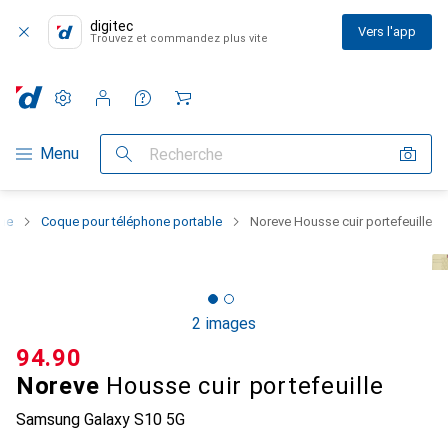
digitec
Vers l'app
Trouvez et commandez plus vite
Paramètres
Compte client
Listes de comparaison
Listes d'envies
Panier
Navigation par catégorie
Menu
Recherche
one
Coque pour téléphone portable
Noreve Housse cuir portefeuille
2 images
CHF
94.90
Noreve
Housse cuir portefeuille
Samsung Galaxy S10 5G