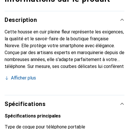
Description
Cette housse en cuir pleine fleur représente les exigences,
la qualité et le savoir-faire de la boutique française
Noreve. Elle protège votre smartphone avec élégance.
Conçue par des artisans experts en maroquinerie depuis de
nombreuses années, elle s'adapte parfaitement à votre
téléphone. Sur mesure, ses courbes délicates lui confèrent
une véritable seconde peau. Elle devient l'accessoire chic
Afficher plus
et indispensable de votre smartphone. Reconnaître
internationalement pour ses produits de haute qualité, la
marque Noreve est un choix sûr pour une clientèle
exigeante.
Spécifications
Spécifications principales
Type de coque pour téléphone portable