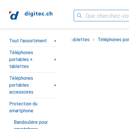
Recherche
Navigation par catégorie
timent
Téléphones portables + tablettes
Téléphones por
Tout l'assortiment
Téléphones
portables +
tablettes
Téléphones
portables :
accessoires
Protection du
smartphone
Bandoulière pour