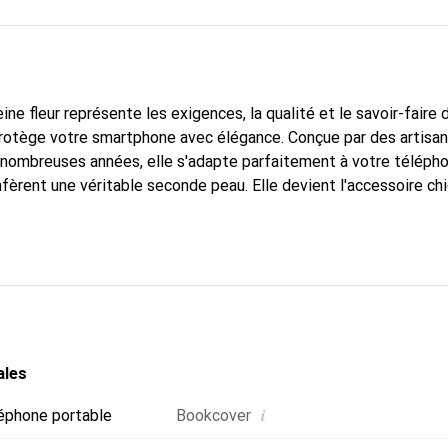
ine fleur représente les exigences, la qualité et le savoir-faire 
protège votre smartphone avec élégance. Conçue par des artisa
nombreuses années, elle s'adapte parfaitement à votre télépho
nfèrent une véritable seconde peau. Elle devient l'accessoire ch
connaître internationalement pour ses produits de haute quali
e clientèle exigeante.
ales
i
éphone portable
Bookcover