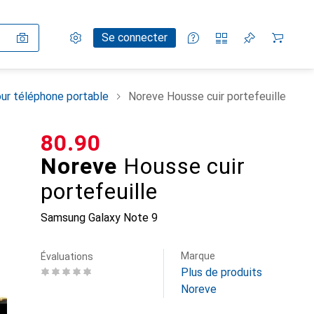
Paramètres
Compte client
Listes de comparaison
Listes d'envies
Panier
Se connecter
ur téléphone portable
Noreve Housse cuir portefeuille
CHF
80.90
Noreve
Housse cuir
portefeuille
Samsung Galaxy Note 9
Marque
Évaluations
Plus de produits
Noreve