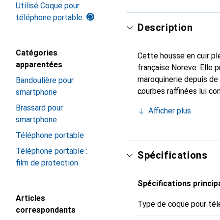
Utilisé Coque pour
téléphone portable
Description
Catégories
Cette housse en cuir ple
apparentées
française Noreve. Elle 
maroquinerie depuis de 
Bandoulière pour
courbes raffinées lui co
smartphone
de votre smartphone. Re
Brassard pour
Afficher plus
est un choix sûr pour un
smartphone
Téléphone portable
Téléphone portable :
Spécifications
film de protection
Spécifications princip
Articles
Type de coque pour tél
correspondants