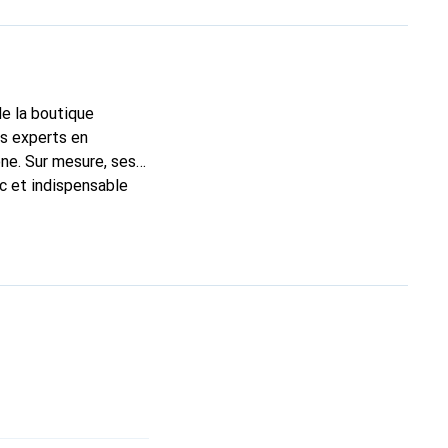
de la boutique
ns experts en
ne. Sur mesure, ses
ic et indispensable
té, la marque Noreve