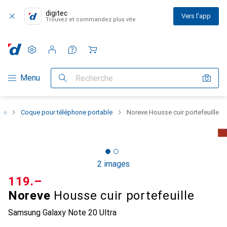
digitec
Vers l'app
Trouvez et commandez plus vite
Paramètres
Compte client
Listes de comparaison
Listes d'envies
Panier
Navigation par catégorie
Menu
Recherche
one
Coque pour téléphone portable
Noreve Housse cuir portefeuille
2 images
CHF
119.–
Noreve
Housse cuir portefeuille
Samsung Galaxy Note 20 Ultra