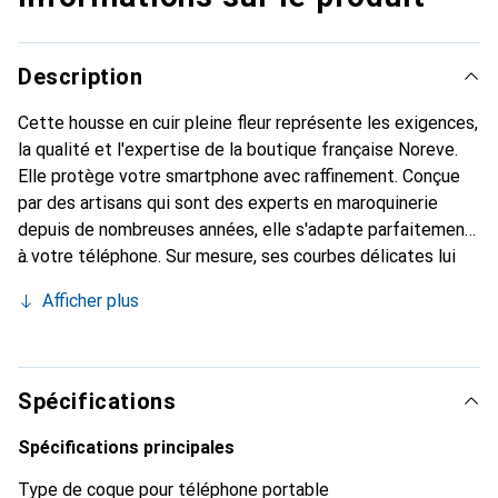
Description
Cette housse en cuir pleine fleur représente les exigences,
la qualité et l'expertise de la boutique française Noreve.
Elle protège votre smartphone avec raffinement. Conçue
par des artisans qui sont des experts en maroquinerie
depuis de nombreuses années, elle s'adapte parfaitement
à votre téléphone. Sur mesure, ses courbes délicates lui
confèrent une véritable seconde peau. Elle devient un
Afficher plus
accessoire chic et essentiel pour votre smartphone.
Reconnaître internationalement pour ses produits de
haute qualité, la marque Noreve est un choix sûr pour une
clientèle exigeante.
Spécifications
Spécifications principales
Type de coque pour téléphone portable