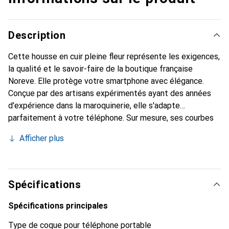
Description
Cette housse en cuir pleine fleur représente les exigences,
la qualité et le savoir-faire de la boutique française
Noreve. Elle protège votre smartphone avec élégance.
Conçue par des artisans expérimentés ayant des années
d'expérience dans la maroquinerie, elle s'adapte
parfaitement à votre téléphone. Sur mesure, ses courbes
délicates lui confèrent une véritable seconde peau. Elle
Afficher plus
devient l'accessoire chic et indispensable pour votre
smartphone. La marque Noreve est reconnue
internationalement pour ses produits de haute qualité et
constitue un choix fiable pour une clientèle exigeante.
Spécifications
Spécifications principales
Type de coque pour téléphone portable