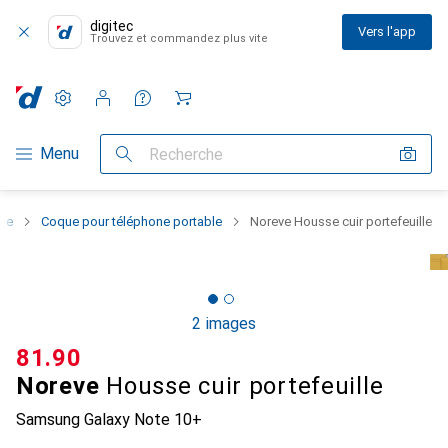
digitec
Vers l'app
Trouvez et commandez plus vite
Paramètres
Compte client
Listes de comparaison
Listes d'envies
Panier
Navigation par catégorie
Menu
Recherche
one
Coque pour téléphone portable
Noreve Housse cuir portefeuille
2 images
CHF
81.90
Noreve
Housse cuir portefeuille
Samsung Galaxy Note 10+