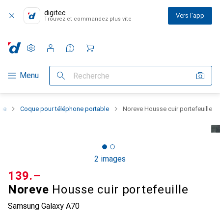
digitec
Vers l'app
Trouvez et commandez plus vite
Paramètres
Compte client
Listes de comparaison
Listes d'envies
Panier
Navigation par catégorie
Menu
Recherche
one
Coque pour téléphone portable
Noreve Housse cuir portefeuille
2 images
CHF
139.–
Noreve
Housse cuir portefeuille
Samsung Galaxy A70