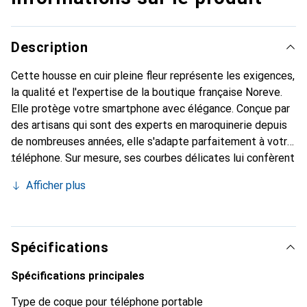
Description
Cette housse en cuir pleine fleur représente les exigences,
la qualité et l'expertise de la boutique française Noreve.
Elle protège votre smartphone avec élégance. Conçue par
des artisans qui sont des experts en maroquinerie depuis
de nombreuses années, elle s'adapte parfaitement à votre
téléphone. Sur mesure, ses courbes délicates lui confèrent
une véritable seconde peau. Elle devient l'accessoire chic
Afficher plus
et indispensable pour votre smartphone. Reconnaître
internationalement pour ses produits de haute qualité, la
marque Noreve est un choix sûr pour une clientèle
exigeante.
Spécifications
Spécifications principales
Type de coque pour téléphone portable