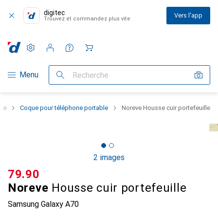
digitec
Vers l'app
Trouvez et commandez plus vite
Paramètres
Compte client
Listes de comparaison
Listes d'envies
Panier
Navigation par catégorie
Menu
Recherche
one
Coque pour téléphone portable
Noreve Housse cuir portefeuille
2 images
CHF
79.90
Noreve
Housse cuir portefeuille
Samsung Galaxy A70