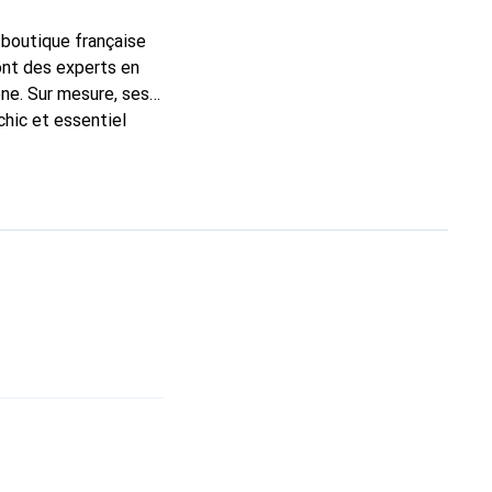
a boutique française
ont des experts en
ne. Sur mesure, ses
chic et essentiel
ité, la marque