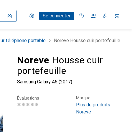
Paramètres
Compte client
Listes de comparaison
Listes d'envies
Panier
Se connecter
ur téléphone portable
Noreve Housse cuir portefeuille
Noreve
Housse cuir
portefeuille
Samsung Galaxy A5 (2017)
Marque
Évaluations
Plus de produits
Noreve