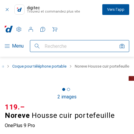
digitec
Vers l'app
Trouvez et commandez plus vite
Paramètres
Compte client
Listes de comparaison
Listes d'envies
Panier
Navigation par catégorie
Menu
Recherche
one
Coque pour téléphone portable
Noreve Housse cuir portefeuille
2 images
CHF
119.–
Noreve
Housse cuir portefeuille
OnePlus 9 Pro