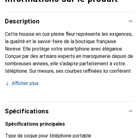
Description
Cette housse en cuir pleine fleur représente les exigences,
la qualité et le savoir-faire de la boutique française
Noreve. Elle protège votre smartphone avec élégance.
Conçue par des artisans experts en maroquinerie depuis de
nombreuses années, elle s'adapte parfaitement à votre
téléphone. Sur mesure, ses courbes raffinées lui confèrent
une véritable seconde peau. Elle devient l'accessoire chic
Afficher plus
et indispensable pour votre smartphone. Reconnaître
internationalement pour ses produits de haute qualité, la
marque Noreve est un choix sûr pour une clientèle
exigeante.
Spécifications
Spécifications principales
Type de coque pour téléphone portable