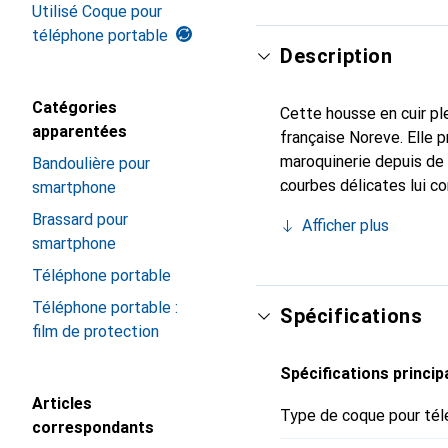
Utilisé Coque pour
téléphone portable
Description
Catégories
Cette housse en cuir ple
apparentées
française Noreve. Elle 
maroquinerie depuis de 
Bandoulière pour
courbes délicates lui c
smartphone
indispensable pour votr
Brassard pour
Afficher plus
marque Noreve est un ch
smartphone
Téléphone portable
Téléphone portable :
Spécifications
film de protection
Spécifications princip
Articles
Type de coque pour tél
correspondants