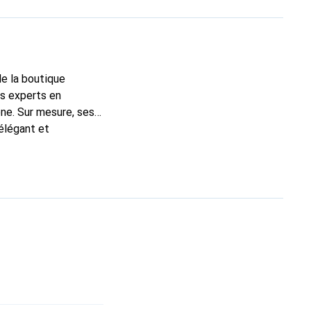
de la boutique
ns experts en
ne. Sur mesure, ses
 élégant et
de haute qualité, la