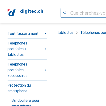
Recherche
Navigation par catégorie
timent
Téléphones portables + tablettes
Téléphones por
Tout l'assortiment
Téléphones
portables +
tablettes
Téléphones
portables :
accessoires
Protection du
smartphone
Bandoulière pour