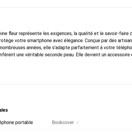
ine fleur représente les exigences, la qualité et le savoir-faire 
protège votre smartphone avec élégance. Conçue par des artisa
nombreuses années, elle s'adapte parfaitement à votre télépho
onfèrent une véritable seconde peau. Elle devient un accessoire
e smartphone. Reconnaître internationalement pour ses produits 
oix sûr pour une clientèle exigeante.
ales
i
éphone portable
Bookcover