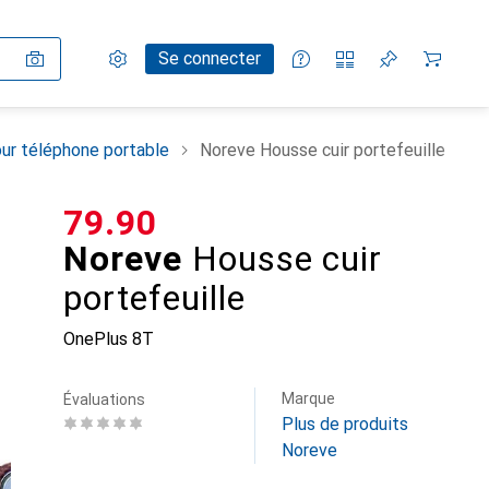
Paramètres
Compte client
Listes de comparaison
Listes d'envies
Panier
Se connecter
ur téléphone portable
Noreve Housse cuir portefeuille
CHF
79.90
Noreve
Housse cuir
portefeuille
OnePlus 8T
Marque
Évaluations
Plus de produits
Noreve