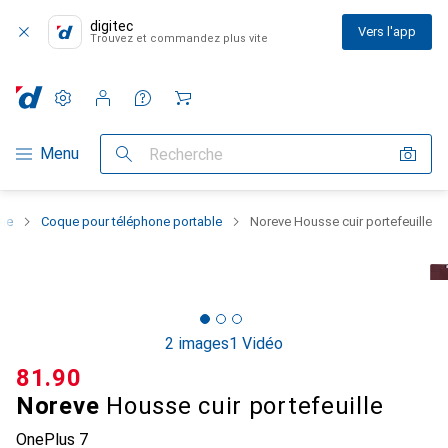
digitec
Vers l'app
Trouvez et commandez plus vite
Paramètres
Compte client
Listes de comparaison
Listes d'envies
Panier
Navigation par catégorie
Menu
Recherche
one
Coque pour téléphone portable
Noreve Housse cuir portefeuille
2 images
1 Vidéo
CHF
81.90
Noreve
Housse cuir portefeuille
OnePlus 7