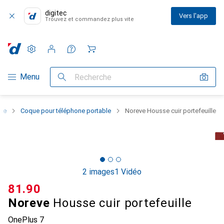
digitec
Vers l'app
Trouvez et commandez plus vite
Paramètres
Compte client
Listes de comparaison
Listes d'envies
Panier
Navigation par catégorie
Menu
Recherche
one
Coque pour téléphone portable
Noreve Housse cuir portefeuille
2 images
1 Vidéo
CHF
81.90
Noreve
Housse cuir portefeuille
OnePlus 7