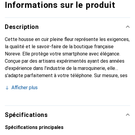
Informations sur le produit
Description
Cette housse en cuir pleine fleur représente les exigences,
la qualité et le savoir-faire de la boutique française
Noreve. Elle protège votre smartphone avec élégance.
Conçue par des artisans expérimentés ayant des années
d'expérience dans l'industrie de la maroquinerie, elle
s'adapte parfaitement à votre téléphone. Sur mesure, ses
courbes délicates lui confèrent une véritable seconde
Afficher plus
peau. Elle devient l'accessoire élégant et indispensable
pour votre smartphone. La marque Noreve est reconnue
internationalement pour ses produits de haute qualité et
constitue un choix fiable pour une clientèle exigeante.
Spécifications
Spécifications principales