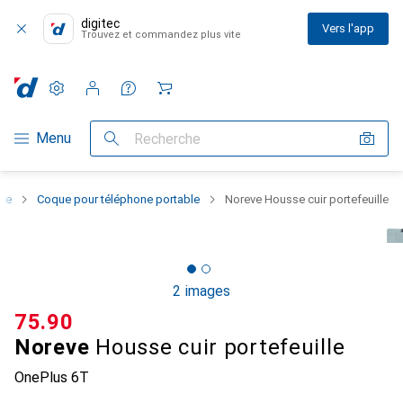
digitec
Vers l'app
Trouvez et commandez plus vite
Paramètres
Compte client
Listes de comparaison
Listes d'envies
Panier
Navigation par catégorie
Menu
Recherche
one
Coque pour téléphone portable
Noreve Housse cuir portefeuille
2 images
CHF
75.90
Noreve
Housse cuir portefeuille
OnePlus 6T