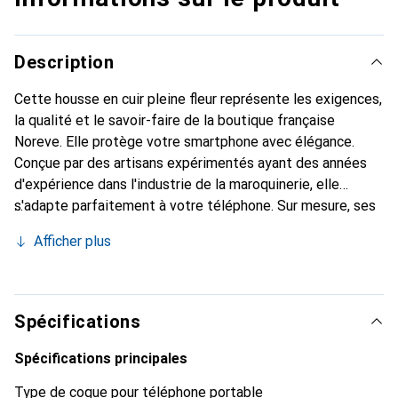
Description
Cette housse en cuir pleine fleur représente les exigences,
la qualité et le savoir-faire de la boutique française
Noreve. Elle protège votre smartphone avec élégance.
Conçue par des artisans expérimentés ayant des années
d'expérience dans l'industrie de la maroquinerie, elle
s'adapte parfaitement à votre téléphone. Sur mesure, ses
courbes délicates offrent une véritable seconde peau. Elle
Afficher plus
devient l'accessoire chic et indispensable pour votre
smartphone. La marque Noreve est reconnue
internationalement pour ses produits de haute qualité et
constitue un choix fiable pour les clients exigeants.
Spécifications
Spécifications principales
Type de coque pour téléphone portable