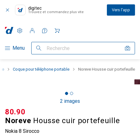
digitec
Vers l'app
Trouvez et commandez plus vite
Paramètres
Compte client
Listes de comparaison
Listes d'envies
Panier
Navigation par catégorie
Menu
Recherche
one
Coque pour téléphone portable
Noreve Housse cuir portefeuille
2 images
CHF
80.90
Noreve
Housse cuir portefeuille
Nokia 8 Sirocco