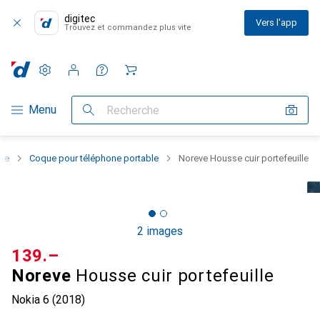
digitec
Vers l'app
Trouvez et commandez plus vite
Paramètres
Compte client
Listes de comparaison
Listes d'envies
Panier
Navigation par catégorie
Menu
Recherche
one
Coque pour téléphone portable
Noreve Housse cuir portefeuille
2 images
CHF
139.–
Noreve
Housse cuir portefeuille
Nokia 6 (2018)