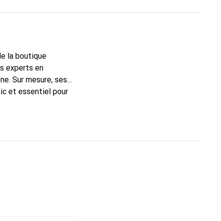
de la boutique
ns experts en
ne. Sur mesure, ses
ic et essentiel pour
 la marque Noreve est