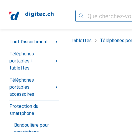
Recherche
Navigation par catégorie
timent
Téléphones portables + tablettes
Téléphones por
Tout l'assortiment
Téléphones
portables +
tablettes
Téléphones
portables :
accessoires
Protection du
smartphone
Bandoulière pour