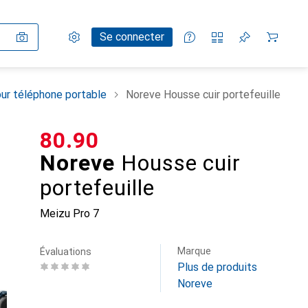
Paramètres
Compte client
Listes de comparaison
Listes d'envies
Panier
Se connecter
ur téléphone portable
Noreve Housse cuir portefeuille
CHF
80.90
Noreve
Housse cuir
portefeuille
Meizu Pro 7
Marque
Évaluations
Plus de produits
Noreve