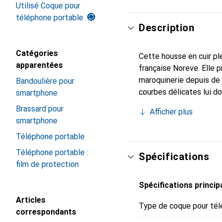
Utilisé Coque pour
téléphone portable
Description
Catégories
Cette housse en cuir ple
apparentées
française Noreve. Elle 
maroquinerie depuis de 
Bandoulière pour
courbes délicates lui d
smartphone
votre smartphone. Recon
Brassard pour
Afficher plus
un choix sûr pour une cl
smartphone
Téléphone portable
Téléphone portable :
Spécifications
film de protection
Spécifications princip
Articles
Type de coque pour tél
correspondants