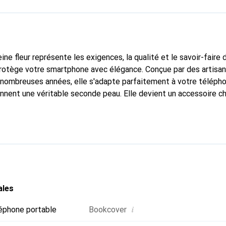
ine fleur représente les exigences, la qualité et le savoir-faire 
protège votre smartphone avec élégance. Conçue par des artisa
nombreuses années, elle s'adapte parfaitement à votre télépho
onnent une véritable seconde peau. Elle devient un accessoire ch
naître internationalement pour ses produits de haute qualité,
ientèle exigeante.
ales
i
éphone portable
Bookcover