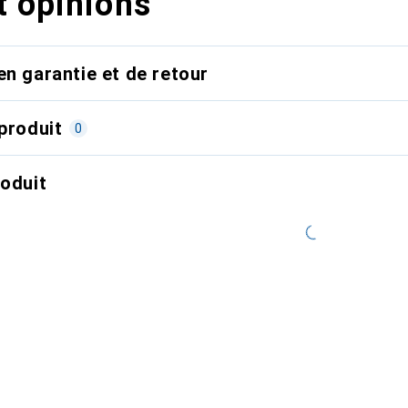
t opinions
en garantie et de retour
produit
0
roduit