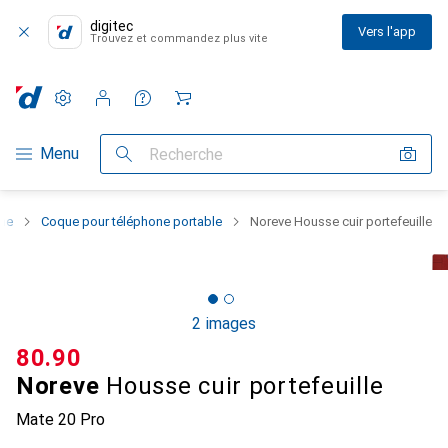
digitec
Vers l'app
Trouvez et commandez plus vite
Paramètres
Compte client
Listes de comparaison
Listes d'envies
Panier
Navigation par catégorie
Menu
Recherche
one
Coque pour téléphone portable
Noreve Housse cuir portefeuille
2 images
CHF
80.90
Noreve
Housse cuir portefeuille
Mate 20 Pro