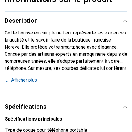
Description
Cette housse en cuir pleine fleur représente les exigences,
la qualité et le savoir-faire de la boutique française
Noreve. Elle protège votre smartphone avec élégance.
Conçue par des artisans experts en maroquinerie depuis de
nombreuses années, elle s'adapte parfaitement à votre
téléphone. Sur mesure, ses courbes délicates lui confèrent
une véritable seconde peau. Elle devient l'accessoire chic
Afficher plus
et indispensable pour votre smartphone. Reconnaître
internationalement pour ses produits de haute qualité, la
marque Noreve est un choix sûr pour une clientèle
exigeante.
Spécifications
Spécifications principales
Type de coque pour téléphone portable