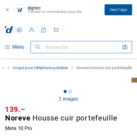
digitec
Vers l'app
Trouvez et commandez plus vite
Paramètres
Compte client
Listes de comparaison
Listes d'envies
Panier
Navigation par catégorie
Menu
Recherche
one
Coque pour téléphone portable
Noreve Housse cuir portefeuille
2 images
CHF
139.–
Noreve
Housse cuir portefeuille
Mate 10 Pro