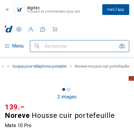
digitec
Vers l'app
Trouvez et commandez plus vite
Paramètres
Compte client
Listes de comparaison
Listes d'envies
Panier
Navigation par catégorie
Menu
Recherche
one
Coque pour téléphone portable
Noreve Housse cuir portefeuille
2 images
CHF
139.–
Noreve
Housse cuir portefeuille
Mate 10 Pro