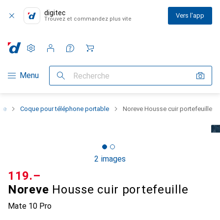
digitec
Vers l'app
Trouvez et commandez plus vite
Paramètres
Compte client
Listes de comparaison
Listes d'envies
Panier
Navigation par catégorie
Menu
Recherche
one
Coque pour téléphone portable
Noreve Housse cuir portefeuille
2 images
CHF
119.–
Noreve
Housse cuir portefeuille
Mate 10 Pro