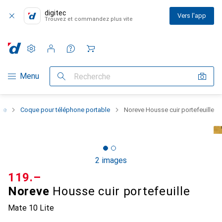
digitec
Vers l'app
Trouvez et commandez plus vite
Paramètres
Compte client
Listes de comparaison
Listes d'envies
Panier
Navigation par catégorie
Menu
Recherche
one
Coque pour téléphone portable
Noreve Housse cuir portefeuille
2 images
CHF
119.–
Noreve
Housse cuir portefeuille
Mate 10 Lite