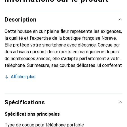
Description
Cette housse en cuir pleine fleur représente les exigences,
la qualité et l'expertise de la boutique française Noreve.
Elle protège votre smartphone avec élégance. Conçue par
des artisans qui sont des experts en maroquinerie depuis
de nombreuses années, elle s'adapte parfaitement à votre
téléphone. Sur mesure, ses courbes délicates lui confèrent
une véritable seconde peau. Elle devient un accessoire
Afficher plus
chic et essentiel pour votre smartphone. Reconnaître
internationalement pour ses produits de haute qualité, la
marque Noreve est un choix sûr pour une clientèle
exigeante.
Spécifications
Spécifications principales
Type de coque pour téléphone portable