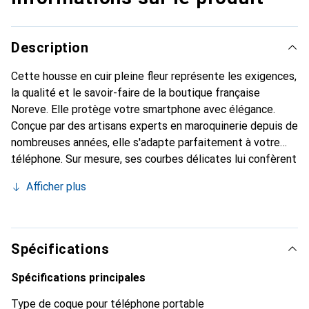
Description
Cette housse en cuir pleine fleur représente les exigences,
la qualité et le savoir-faire de la boutique française
Noreve. Elle protège votre smartphone avec élégance.
Conçue par des artisans experts en maroquinerie depuis de
nombreuses années, elle s'adapte parfaitement à votre
téléphone. Sur mesure, ses courbes délicates lui confèrent
une véritable seconde peau. Elle devient l'accessoire chic
Afficher plus
et indispensable pour votre smartphone. Reconnaître
internationalement pour ses produits de haute qualité, la
marque Noreve est un choix sûr pour une clientèle
exigeante.
Spécifications
Spécifications principales
Type de coque pour téléphone portable