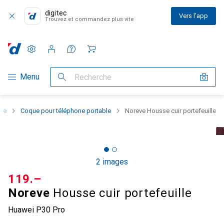
digitec
Vers l'app
Trouvez et commandez plus vite
Paramètres
Compte client
Listes de comparaison
Listes d'envies
Panier
Navigation par catégorie
Menu
Recherche
one
Coque pour téléphone portable
Noreve Housse cuir portefeuille
2 images
CHF
119.–
Noreve
Housse cuir portefeuille
Huawei P30 Pro