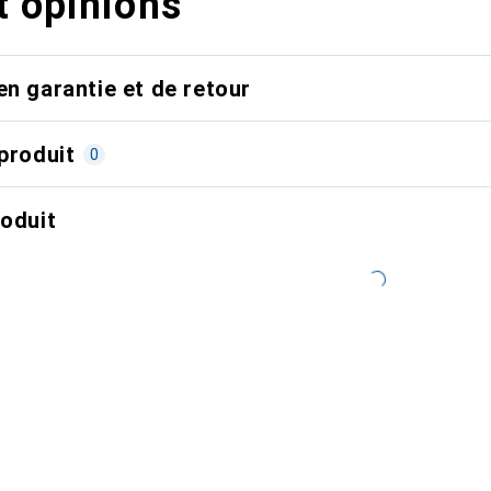
t opinions
en garantie et de retour
produit
0
roduit