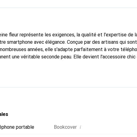
ine fleur représente les exigences, la qualité et l'expertise de 
tre smartphone avec élégance. Conçue par des artisans qui son
nombreuses années, elle s'adapte parfaitement à votre télépho
nnent une véritable seconde peau. Elle devient l'accessoire chic
naître internationalement pour ses produits de haute qualité,
ientèle exigeante.
ales
i
éphone portable
Bookcover