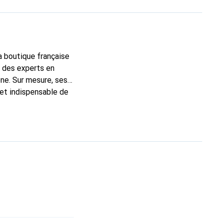
la boutique française
t des experts en
ne. Sur mesure, ses
 et indispensable de
 la marque Noreve est