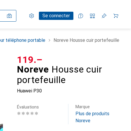
Paramètres
Compte client
Listes de comparaison
Listes d'envies
Panier
Se connecter
ur téléphone portable
Noreve Housse cuir portefeuille
CHF
119.–
Noreve
Housse cuir
portefeuille
Huawei P30
Marque
Évaluations
Plus de produits
Noreve