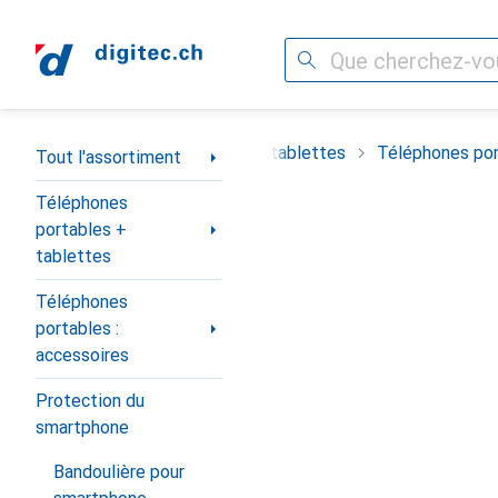
Recherche
Navigation par catégorie
timent
Téléphones portables + tablettes
Téléphones por
Tout l'assortiment
Téléphones
portables +
tablettes
Téléphones
portables :
accessoires
Protection du
smartphone
Bandoulière pour