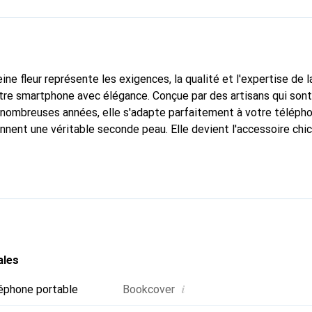
ine fleur représente les exigences, la qualité et l'expertise de 
tre smartphone avec élégance. Conçue par des artisans qui son
nombreuses années, elle s'adapte parfaitement à votre télépho
onnent une véritable seconde peau. Elle devient l'accessoire chi
Reconnaît internationalement pour ses produits de haute quali
e clientèle exigeante.
ales
i
éphone portable
Bookcover