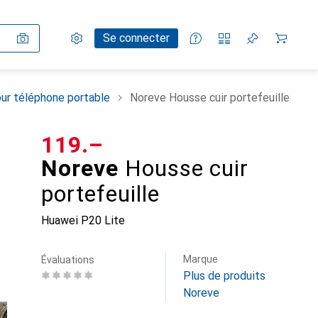
Paramètres
Compte client
Listes de comparaison
Listes d'envies
Panier
Se connecter
ur téléphone portable
Noreve Housse cuir portefeuille
CHF
119.–
Noreve
Housse cuir
portefeuille
Huawei P20 Lite
Marque
Évaluations
Plus de produits
Noreve