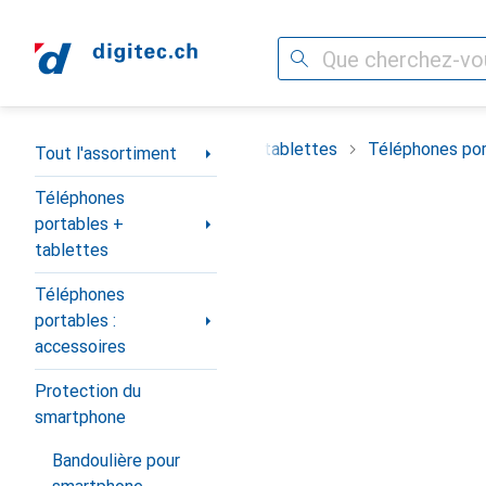
Recherche
Navigation par catégorie
timent
Téléphones portables + tablettes
Téléphones por
Tout l'assortiment
Téléphones
portables +
tablettes
Téléphones
portables :
accessoires
Protection du
smartphone
Bandoulière pour