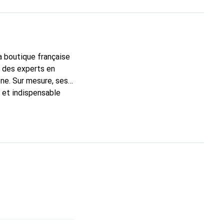
la boutique française
t des experts en
ne. Sur mesure, ses
c et indispensable
té, la marque Noreve