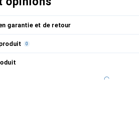
t opinions
en garantie et de retour
produit
0
roduit