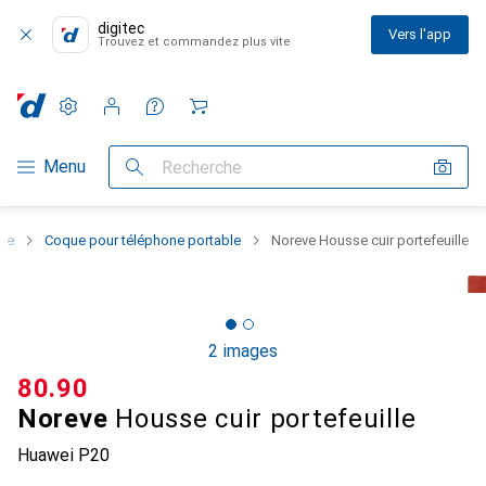
digitec
Vers l'app
Trouvez et commandez plus vite
Paramètres
Compte client
Listes de comparaison
Listes d'envies
Panier
Navigation par catégorie
Menu
Recherche
one
Coque pour téléphone portable
Noreve Housse cuir portefeuille
2 images
CHF
80.90
Noreve
Housse cuir portefeuille
Huawei P20