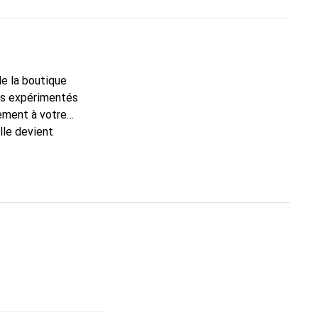
de la boutique
ns expérimentés
tement à votre
lle devient
pour ses produits de