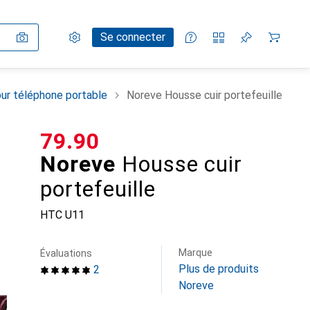
Paramètres
Compte client
Listes de comparaison
Listes d'envies
Panier
Se connecter
ur téléphone portable
Noreve Housse cuir portefeuille
CHF
79.90
Noreve
Housse cuir
portefeuille
HTC U11
Marque
Évaluations
Plus de produits
2
Noreve