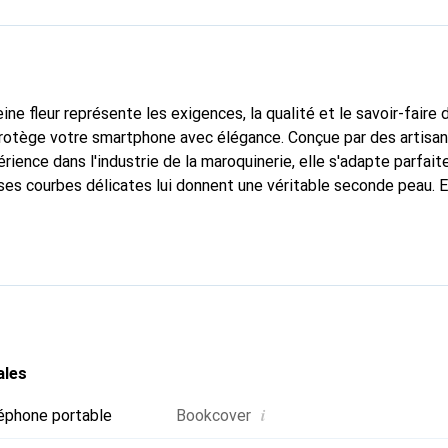
ine fleur représente les exigences, la qualité et le savoir-faire 
 protège votre smartphone avec élégance. Conçue par des artisa
rience dans l'industrie de la maroquinerie, elle s'adapte parfai
ses courbes délicates lui donnent une véritable seconde peau. E
ispensable pour votre smartphone. Reconnaître à l'international 
 Noreve est un choix fiable pour une clientèle exigeante.
ales
i
éphone portable
Bookcover