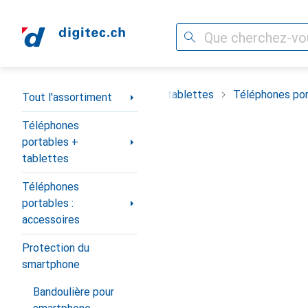
Recherche
Navigation par catégorie
timent
Téléphones portables + tablettes
Téléphones por
Tout l'assortiment
Téléphones
portables +
tablettes
Téléphones
portables :
accessoires
Protection du
smartphone
Bandoulière pour