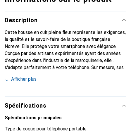
Description
Cette housse en cuir pleine fleur représente les exigences,
la qualité et le savoir-faire de la boutique française
Noreve. Elle protège votre smartphone avec élégance.
Conçue par des artisans expérimentés ayant des années
d'expérience dans l'industrie de la maroquinerie, elle
s'adapte parfaitement à votre téléphone. Sur mesure, ses
courbes délicates lui donnent une véritable seconde peau.
Afficher plus
Elle devient l'accessoire chic et indispensable pour votre
smartphone. Reconnaître internationalement pour ses
produits de haute qualité, la marque Noreve est un choix
fiable pour une clientèle exigeante.
Spécifications
Spécifications principales
Type de coque pour téléphone portable