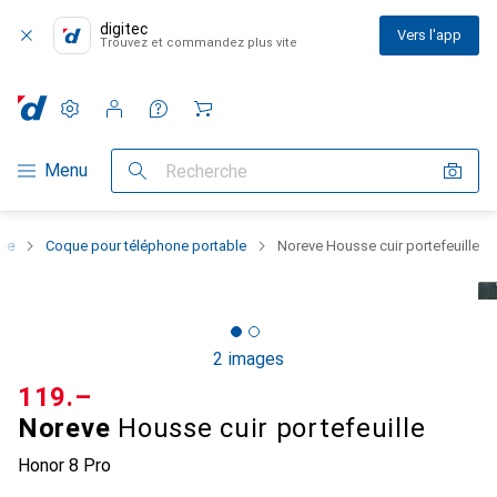
digitec
Vers l'app
Trouvez et commandez plus vite
Paramètres
Compte client
Listes de comparaison
Listes d'envies
Panier
Navigation par catégorie
Menu
Recherche
one
Coque pour téléphone portable
Noreve Housse cuir portefeuille
2 images
CHF
119.–
Noreve
Housse cuir portefeuille
Honor 8 Pro