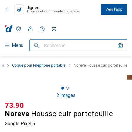
digitec
Vers l'app
Trouvez et commandez plus vite
Paramètres
Compte client
Listes de comparaison
Listes d'envies
Panier
Navigation par catégorie
Menu
Recherche
one
Coque pour téléphone portable
Noreve Housse cuir portefeuille
2 images
CHF
73.90
Noreve
Housse cuir portefeuille
Google Pixel 5