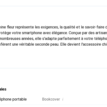
ine fleur représente les exigences, la qualité et le savoir-faire 
protège votre smartphone avec élégance. Conçue par des artisa
nombreuses années, elle s'adapte parfaitement à votre télépho
nfèrent une véritable seconde peau. Elle devient l'accessoire ch
Reconnaître internationalement pour ses produits de haute qual
 pour une clientèle exigeante.
ales
i
éphone portable
Bookcover