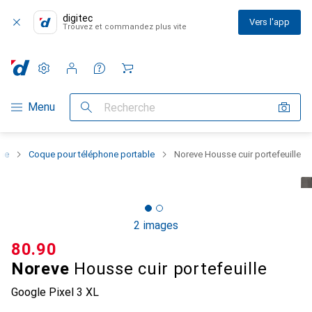
digitec
Vers l'app
Trouvez et commandez plus vite
Paramètres
Compte client
Listes de comparaison
Listes d'envies
Panier
Navigation par catégorie
Menu
Recherche
one
Coque pour téléphone portable
Noreve Housse cuir portefeuille
2 images
CHF
80.90
Noreve
Housse cuir portefeuille
Google Pixel 3 XL