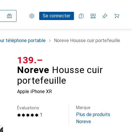
Paramètres
Compte client
Listes de comparaison
Listes d'envies
Panier
Se connecter
ur téléphone portable
Noreve Housse cuir portefeuille
CHF
139.–
Noreve
Housse cuir
portefeuille
Apple iPhone XR
Marque
Évaluations
Plus de produits
1
Noreve