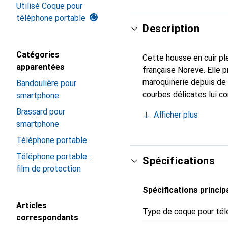
Utilisé Coque pour
téléphone portable
Description
Catégories
Cette housse en cuir ple
apparentées
française Noreve. Elle 
maroquinerie depuis de 
Bandoulière pour
courbes délicates lui co
smartphone
de votre smartphone. Re
Brassard pour
Afficher plus
est un choix sûr pour un
smartphone
Téléphone portable
Téléphone portable :
Spécifications
film de protection
Spécifications princip
Articles
Type de coque pour tél
correspondants