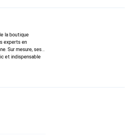
de la boutique
ns experts en
ne. Sur mesure, ses
ic et indispensable
té, la marque Noreve