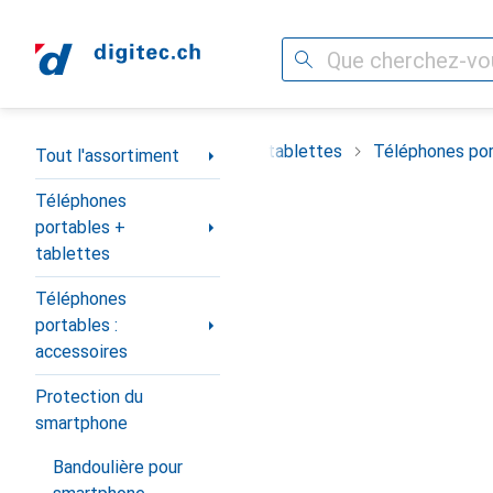
Recherche
Navigation par catégorie
timent
Téléphones portables + tablettes
Téléphones por
Tout l'assortiment
Téléphones
portables +
tablettes
Téléphones
portables :
accessoires
Protection du
smartphone
Bandoulière pour