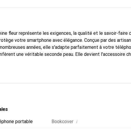
ine fleur représente les exigences, la qualité et le savoir-faire 
protège votre smartphone avec élégance. Conçue par des artisa
nombreuses années, elle s'adapte parfaitement à votre télépho
nfèrent une véritable seconde peau. Elle devient l'accessoire ch
connaissable à l'international pour ses produits de haute quali
e clientèle exigeante.
ales
i
éphone portable
Bookcover