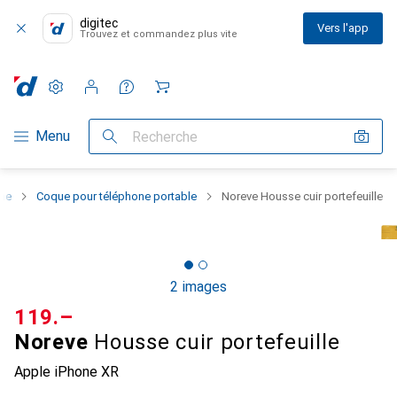
digitec
Vers l'app
Trouvez et commandez plus vite
Paramètres
Compte client
Listes de comparaison
Listes d'envies
Panier
Navigation par catégorie
Menu
Recherche
one
Coque pour téléphone portable
Noreve Housse cuir portefeuille
2 images
CHF
119.–
Noreve
Housse cuir portefeuille
Apple iPhone XR