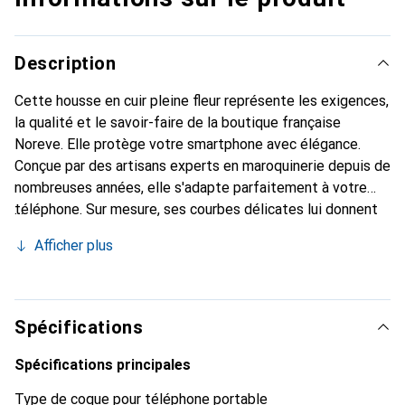
Description
Cette housse en cuir pleine fleur représente les exigences,
la qualité et le savoir-faire de la boutique française
Noreve. Elle protège votre smartphone avec élégance.
Conçue par des artisans experts en maroquinerie depuis de
nombreuses années, elle s'adapte parfaitement à votre
téléphone. Sur mesure, ses courbes délicates lui donnent
une véritable seconde peau. Elle devient l'accessoire chic
Afficher plus
et indispensable pour votre smartphone. Reconnaître
internationalement pour ses produits de haute qualité, la
marque Noreve est un choix sûr pour une clientèle
exigeante.
Spécifications
Spécifications principales
Type de coque pour téléphone portable