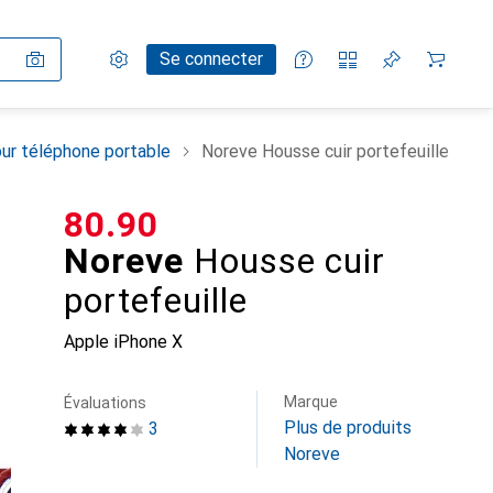
Paramètres
Compte client
Listes de comparaison
Listes d'envies
Panier
Se connecter
ur téléphone portable
Noreve Housse cuir portefeuille
CHF
80.90
Noreve
Housse cuir
portefeuille
Apple iPhone X
Marque
Évaluations
Plus de produits
3
Noreve