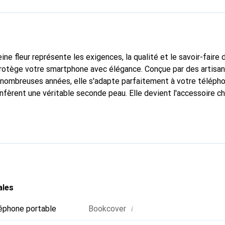
ine fleur représente les exigences, la qualité et le savoir-faire 
protège votre smartphone avec élégance. Conçue par des artisa
nombreuses années, elle s'adapte parfaitement à votre télépho
nfèrent une véritable seconde peau. Elle devient l'accessoire ch
La marque Noreve est reconnue internationalement pour la qual
r pour une clientèle exigeante.
ales
i
éphone portable
Bookcover