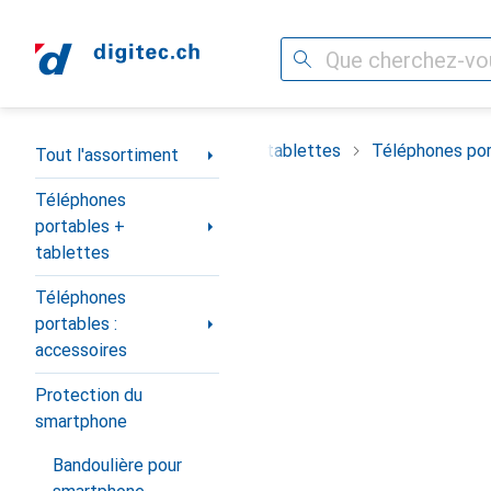
Recherche
Navigation par catégorie
timent
Téléphones portables + tablettes
Téléphones por
Tout l'assortiment
Téléphones
portables +
tablettes
Téléphones
portables :
accessoires
Protection du
smartphone
Bandoulière pour