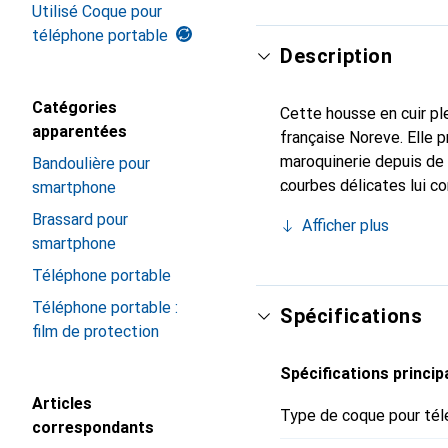
Utilisé Coque pour
téléphone portable
Description
Catégories
Cette housse en cuir ple
apparentées
française Noreve. Elle 
maroquinerie depuis de 
Bandoulière pour
courbes délicates lui co
smartphone
pour votre smartphone. 
Brassard pour
Afficher plus
et constitue un choix sû
smartphone
Téléphone portable
Téléphone portable :
Spécifications
film de protection
Spécifications princip
Articles
Type de coque pour tél
correspondants