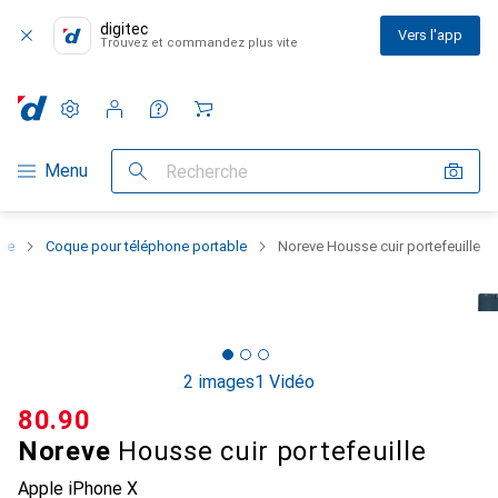
digitec
Vers l'app
Trouvez et commandez plus vite
Paramètres
Compte client
Listes de comparaison
Listes d'envies
Panier
Navigation par catégorie
Menu
Recherche
one
Coque pour téléphone portable
Noreve Housse cuir portefeuille
2 images
1 Vidéo
CHF
80.90
Noreve
Housse cuir portefeuille
Apple iPhone X