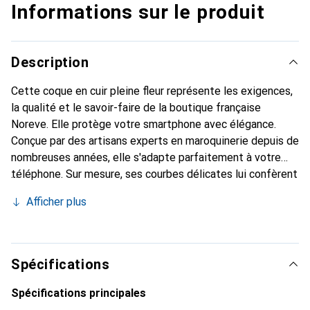
Informations sur le produit
Description
Cette coque en cuir pleine fleur représente les exigences,
la qualité et le savoir-faire de la boutique française
Noreve. Elle protège votre smartphone avec élégance.
Conçue par des artisans experts en maroquinerie depuis de
nombreuses années, elle s'adapte parfaitement à votre
téléphone. Sur mesure, ses courbes délicates lui confèrent
une véritable seconde peau. Elle devient l'accessoire chic
Afficher plus
et indispensable pour votre smartphone. Reconnaître
internationalement pour ses produits de haute qualité, la
marque Noreve est un choix sûr pour une clientèle
exigeante.
Spécifications
Spécifications principales