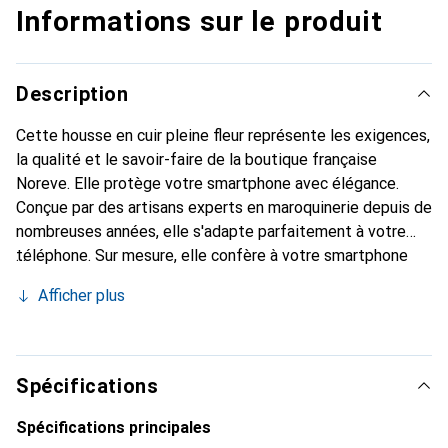
Informations sur le produit
Description
Cette housse en cuir pleine fleur représente les exigences,
la qualité et le savoir-faire de la boutique française
Noreve. Elle protège votre smartphone avec élégance.
Conçue par des artisans experts en maroquinerie depuis de
nombreuses années, elle s'adapte parfaitement à votre
téléphone. Sur mesure, elle confère à votre smartphone
une véritable seconde peau avec ses courbes délicates.
Afficher plus
Elle devient un accessoire chic et indispensable.
Reconnaître internationalement pour ses produits de
haute qualité, la marque Noreve est un choix sûr pour une
clientèle exigeante.
Spécifications
Spécifications principales