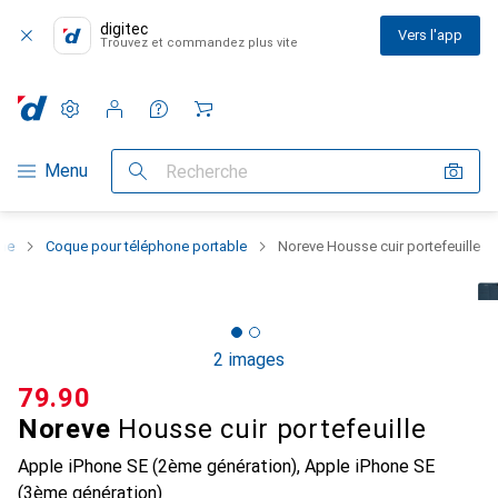
digitec
Vers l'app
Trouvez et commandez plus vite
Paramètres
Compte client
Listes de comparaison
Listes d'envies
Panier
Navigation par catégorie
Menu
Recherche
one
Coque pour téléphone portable
Noreve Housse cuir portefeuille
2 images
CHF
79.90
Noreve
Housse cuir portefeuille
Apple iPhone SE (2ème génération), Apple iPhone SE
(3ème génération)