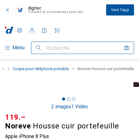
digitec
Vers l'app
Trouvez et commandez plus vite
Paramètres
Compte client
Listes de comparaison
Listes d'envies
Panier
Navigation par catégorie
Menu
Recherche
one
Coque pour téléphone portable
Noreve Housse cuir portefeuille
2 images
1 Vidéo
CHF
119.–
Noreve
Housse cuir portefeuille
Apple iPhone 8 Plus