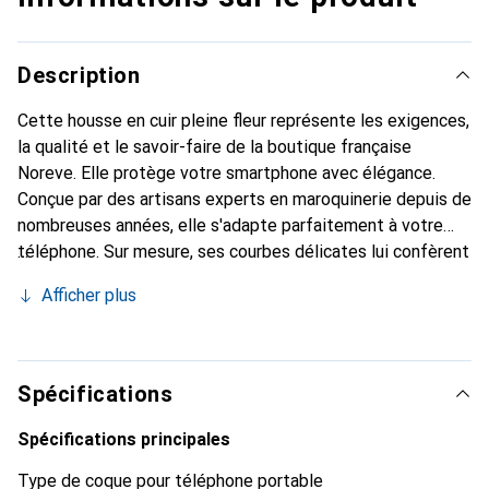
Description
Cette housse en cuir pleine fleur représente les exigences,
la qualité et le savoir-faire de la boutique française
Noreve. Elle protège votre smartphone avec élégance.
Conçue par des artisans experts en maroquinerie depuis de
nombreuses années, elle s'adapte parfaitement à votre
téléphone. Sur mesure, ses courbes délicates lui confèrent
une véritable seconde peau. Elle devient un accessoire
Afficher plus
chic et indispensable pour votre smartphone. Reconnaître
internationalement pour ses produits de haute qualité, la
marque Noreve est un choix sûr pour une clientèle
exigeante.
Spécifications
Spécifications principales
Type de coque pour téléphone portable