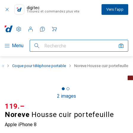
digitec
Vers l'app
Trouvez et commandez plus vite
Paramètres
Compte client
Listes de comparaison
Listes d'envies
Panier
Navigation par catégorie
Menu
Recherche
one
Coque pour téléphone portable
Noreve Housse cuir portefeuille
2 images
CHF
119.–
Noreve
Housse cuir portefeuille
Apple iPhone 8