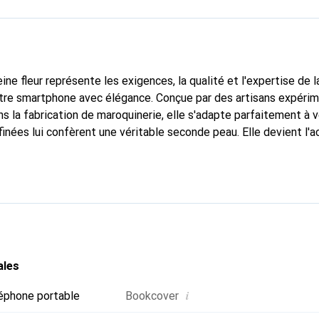
ine fleur représente les exigences, la qualité et l'expertise de 
otre smartphone avec élégance. Conçue par des artisans expéri
s la fabrication de maroquinerie, elle s'adapte parfaitement à 
inées lui confèrent une véritable seconde peau. Elle devient l'a
re smartphone. Reconnaître internationalement pour ses produits
oix fiable pour une clientèle exigeante.
ales
i
éphone portable
Bookcover