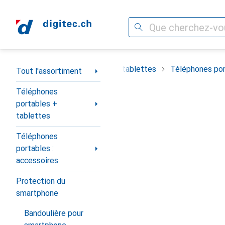
Recherche
Navigation par catégorie
timent
Téléphones portables + tablettes
Téléphones por
Tout l'assortiment
Téléphones
portables +
tablettes
Téléphones
portables :
accessoires
Protection du
smartphone
Bandoulière pour