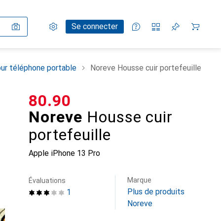
Paramètres
Compte client
Listes de comparaison
Listes d'envies
Panier
Se connecter
ur téléphone portable
Noreve Housse cuir portefeuille
CHF
80.90
Noreve
Housse cuir
portefeuille
Apple iPhone 13 Pro
Marque
Évaluations
Plus de produits
1
Noreve