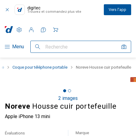
digitec
Vers l'app
Trouvez et commandez plus vite
Paramètres
Compte client
Listes de comparaison
Listes d'envies
Panier
Navigation par catégorie
Menu
Recherche
one
Coque pour téléphone portable
Noreve Housse cuir portefeuille
2 images
Noreve
Housse cuir portefeuille
Apple iPhone 13 mini
Marque
Évaluations