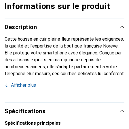
Informations sur le produit
Description
Cette housse en cuir pleine fleur représente les exigences,
la qualité et l'expertise de la boutique française Noreve.
Elle protège votre smartphone avec élégance. Conçue par
des artisans experts en maroquinerie depuis de
nombreuses années, elle s'adapte parfaitement à votre
téléphone. Sur mesure, ses courbes délicates lui confèrent
une véritable seconde peau. Elle devient un accessoire
Afficher plus
chic et essentiel pour votre smartphone. Reconnaissable à
l'international pour ses produits de haute qualité, la
marque Noreve est un choix sûr pour une clientèle
exigeante.
Spécifications
Spécifications principales