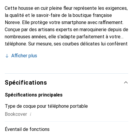
Cette housse en cuir pleine fleur représente les exigences,
la qualité et le savoir-faire de la boutique française
Noreve. Elle protège votre smartphone avec raffinement.
Conçue par des artisans experts en maroquinerie depuis de
nombreuses années, elle s'adapte parfaitement à votre
téléphone. Sur mesure, ses courbes délicates lui confèrent
une véritable seconde peau. Elle devient un accessoire
Afficher plus
chic et essentiel de votre smartphone. Reconnaissable à
l'international pour ses produits de haute qualité, la
marque Noreve est un choix sûr pour une clientèle
exigeante.
Spécifications
Spécifications principales
Type de coque pour téléphone portable
i
Bookcover
Éventail de fonctions