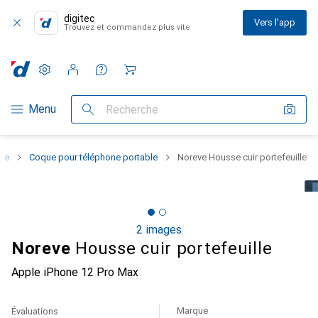
digitec
Vers l'app
Trouvez et commandez plus vite
Paramètres
Compte client
Listes de comparaison
Listes d'envies
Panier
Navigation par catégorie
Menu
Recherche
one
Coque pour téléphone portable
Noreve Housse cuir portefeuille
2 images
Noreve
Housse cuir portefeuille
Apple iPhone 12 Pro Max
Marque
Évaluations