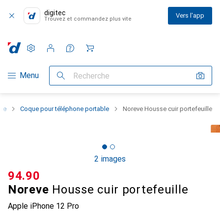
digitec
Vers l'app
Trouvez et commandez plus vite
Paramètres
Compte client
Listes de comparaison
Listes d'envies
Panier
Navigation par catégorie
Menu
Recherche
one
Coque pour téléphone portable
Noreve Housse cuir portefeuille
2 images
CHF
94.90
Noreve
Housse cuir portefeuille
Apple iPhone 12 Pro