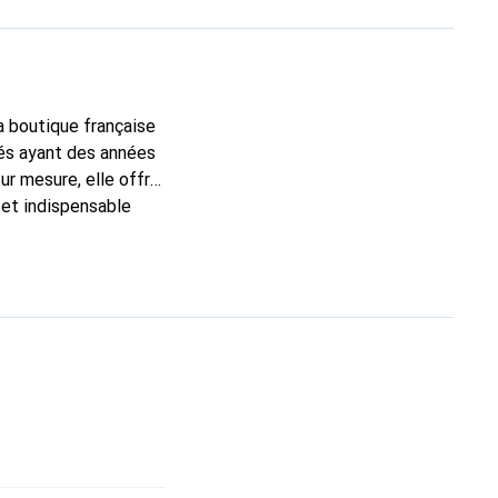
la boutique française
tés ayant des années
ur mesure, elle offre
 et indispensable
oduits de haute