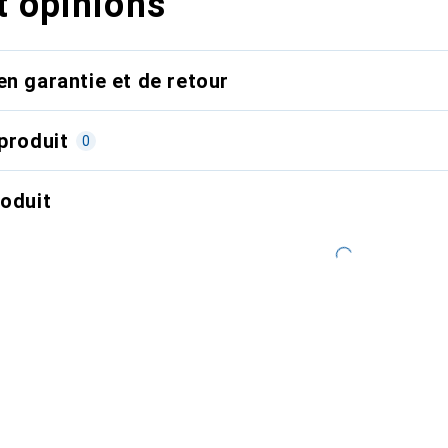
t opinions
en garantie et de retour
produit
0
roduit