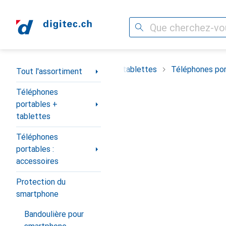
Recherche
Navigation par catégorie
timent
Téléphones portables + tablettes
Téléphones por
Tout l'assortiment
Téléphones
portables +
tablettes
Téléphones
portables :
accessoires
Protection du
smartphone
Bandoulière pour