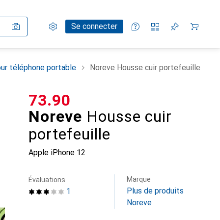
Paramètres
Compte client
Listes de comparaison
Listes d'envies
Panier
Se connecter
ur téléphone portable
Noreve Housse cuir portefeuille
CHF
73.90
Noreve
Housse cuir
portefeuille
Apple iPhone 12
Marque
Évaluations
Plus de produits
1
Noreve