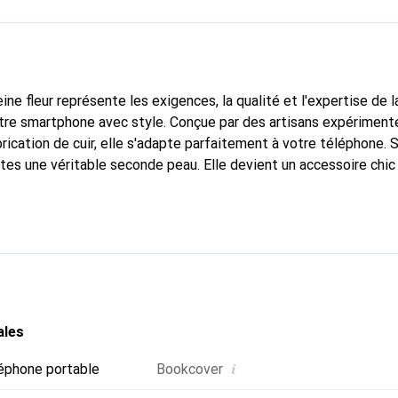
ine fleur représente les exigences, la qualité et l'expertise de 
otre smartphone avec style. Conçue par des artisans expérimen
rication de cuir, elle s'adapte parfaitement à votre téléphone. S
tes une véritable seconde peau. Elle devient un accessoire chic
 La marque Noreve est reconnue internationalement pour ses pr
choix fiable pour une clientèle exigeante.
ales
i
éphone portable
Bookcover